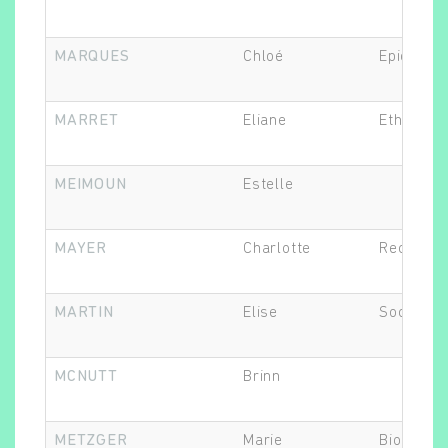
MARQUES
Chloé
Epidémiol
MARRET
Eliane
Ethicien.
MEIMOUN
Estelle
MAYER
Charlotte
Recherch
MARTIN
Elise
Sociolog
MCNUTT
Brinn
METZGER
Marie
Biostatis