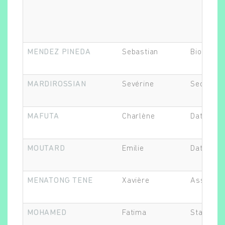
Rechercher
MENDEZ PINEDA
Sebastian
Biostatis
MARDIROSSIAN
Sevérine
Secrétair
MAFUTA
Charlène
Data Man
MOUTARD
Emilie
Data Man
MENATONG TENE
Xavière
Assistant
MOHAMED
Fatima
Statistic