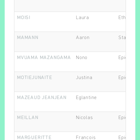
MOISI
Laura
Ethicien.
MAMANN
Aaron
Statistic
MVUAMA MAZANGAMA
Nono
Epidémiol
MOTIEJUNAITE
Justina
Epidémiol
MAZEAUD JEANJEAN
Eglantine
MEILLAN
Nicolas
Epidémiol
MARGUERITTE
Francois
Epidémiol