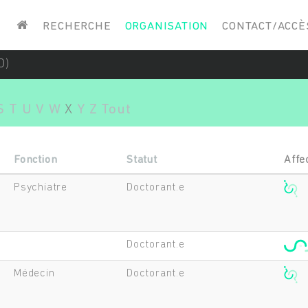
Saisissez vos mots-clés
RECHERCHE
ORGANISATION
CONTACT/ACCÈ
O)
S
T
U
V
W
X
Y
Z
Tout
Fonction
Statut
Affe
Psychiatre
Doctorant.e
Doctorant.e
Médecin
Doctorant.e