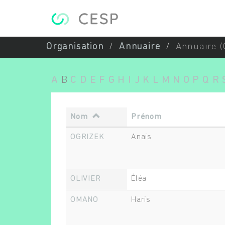
Aller au contenu principal
Organisation
Annuaire
Annuaire (
A
B
C
D
E
F
G
H
I
J
K
L
M
N
O
P
Q
R
Nom
Prénom
OGRIZEK
Anais
OLIVIER
Éléa
OMANO
Haris