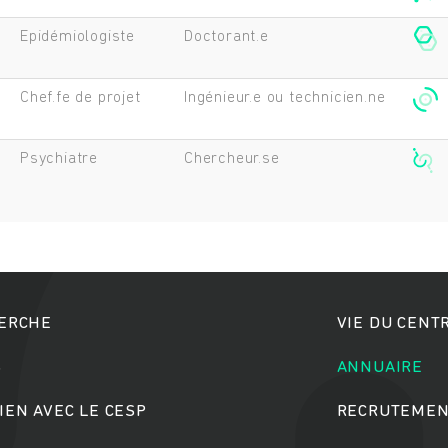
Epidémiologiste
Doctorant.e
Chef.fe de projet
Ingénieur.e ou technicien.ne
Psychiatre
Chercheur.se
HERCHE
VIE DU CENT
S
ANNUAIRE
IEN AVEC LE CESP
RECRUTEMEN