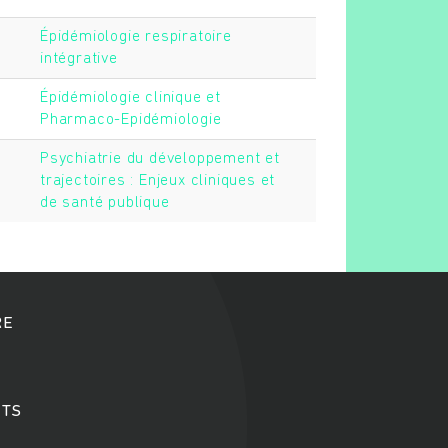
Épidémiologie respiratoire
intégrative
Épidémiologie clinique et
Pharmaco-Epidémiologie
Psychiatrie du développement et
trajectoires : Enjeux cliniques et
de santé publique
RE
TS