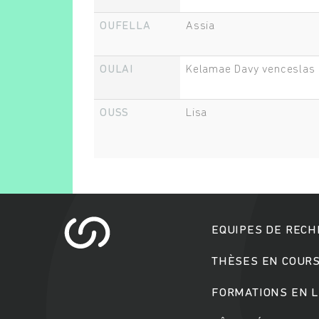
OUFELLA
Assia
OULAI
Kelamae Davy venceslas
OUSS
Lisa
EQUIPES DE REC
THÈSES EN COUR
FORMATIONS EN L