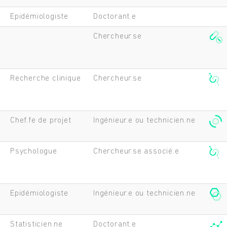
Epidémiologiste
Doctorant.e
Chercheur.se
Recherche clinique
Chercheur.se
Chef.fe de projet
Ingénieur.e ou technicien.ne
Psychologue
Chercheur.se associé.e
Epidémiologiste
Ingénieur.e ou technicien.ne
Rechercher
Statisticien.ne
Doctorant.e