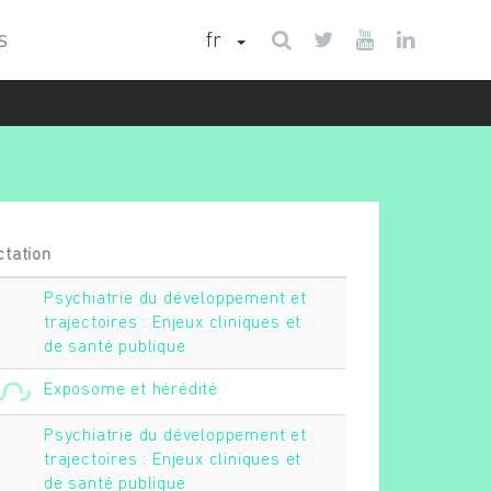
fr
S
ctation
Psychiatrie du développement et
trajectoires : Enjeux cliniques et
de santé publique
Exposome et hérédité
Psychiatrie du développement et
trajectoires : Enjeux cliniques et
de santé publique