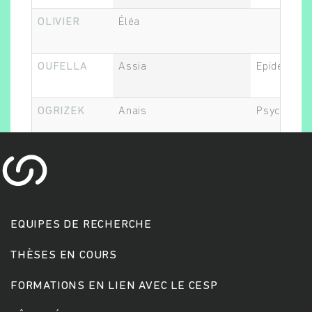
OLIVIER
Éléa
Rechercher
OUFELLA
Assia
Epidémiolo
OGRIZEK
Anais
Psychiatre
EQUIPES DE RECHERCHE
THÈSES EN COURS
FORMATIONS EN LIEN AVEC LE CESP