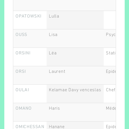
OPATOWSKI
Lulla
OUSS
Lisa
Psychiatre
ORSINI
Léa
Statisticie
ORSI
Laurent
Epidémiolo
OULAI
Kelamae Davy venceslas
Chef.fe de 
OMANO
Haris
Médecin
OMICHESSAN
Hanane
Epidémiolo