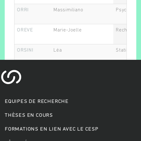
ORRI
Massimiliano
Psycholog
Rechercher
OREVE
Marie-Joelle
Recherche 
ORSINI
Léa
Statisticie
EQUIPES DE RECHERCHE
THÈSES EN COURS
FORMATIONS EN LIEN AVEC LE CESP