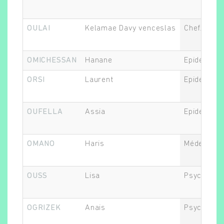
OULAI
Kelamae Davy venceslas
Chef.fe de 
OMICHESSAN
Hanane
Epidémiolo
ORSI
Laurent
Epidémiolo
OUFELLA
Assia
Epidémiolo
OMANO
Haris
Médecin
OUSS
Lisa
Psychiatre
OGRIZEK
Anais
Psychiatre