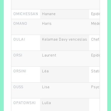
OMICHESSAN
Hanane
Epidémiolo
OMANO
Haris
Médecin
OULAI
Kelamae Davy venceslas
Chef.fe de 
ORSI
Laurent
Epidémiolo
ORSINI
Léa
Statisticie
OUSS
Lisa
Psychiatre
OPATOWSKI
Lulla