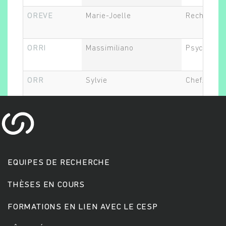
OREVE
Marie-Joelle
Recherche 
Rechercher
ORRI
Massimiliano
Psycholog
ORR
Sylvie
Chef.fe de 
EQUIPES DE RECHERCHE
THÈSES EN COURS
FORMATIONS EN LIEN AVEC LE CESP