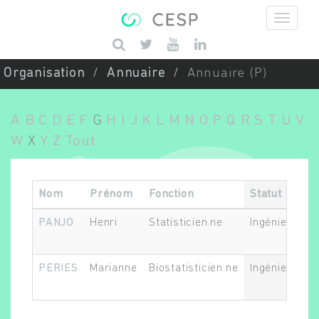
Aller au contenu principal
Saisissez vos mots-clés
Organisation
Annuaire
Annuaire (P)
A
B
C
D
E
F
G
H
I
J
K
L
M
N
O
P
Q
R
S
T
U
V
W
X
Y
Z
Tout
Nom
Prénom
Fonction
Statut
PANJO
Henri
Statisticien.ne
Ingénieur.e o
PERIES
Marianne
Biostatisticien.ne
Ingénieur.e. 