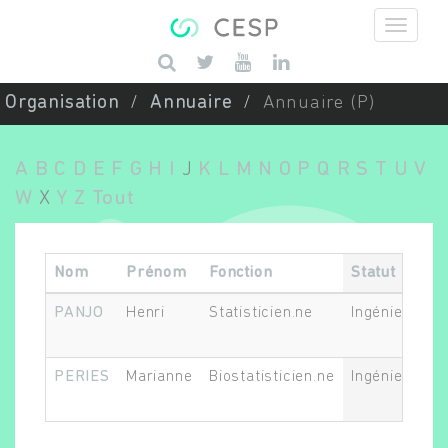
Aller au contenu principal
Saisissez vos mots-clés
Organisation
Annuaire
Annuaire (P)
A
B
C
D
E
F
G
H
I
J
K
L
M
N
O
P
Q
R
S
T
U
V
W
X
Y
Z
Tout
Nom
Prénom
Fonction
Statut
PANJO
Henri
Statisticien.ne
Ingénieur.e o
PERIES
Marianne
Biostatisticien.ne
Ingénieur.e. 