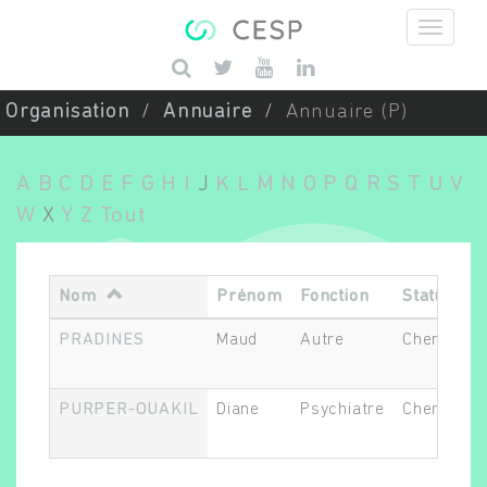
Aller au contenu principal
Saisissez vos mots-clés
Organisation
Annuaire
Annuaire (P)
A
B
C
D
E
F
G
H
I
J
K
L
M
N
O
P
Q
R
S
T
U
V
W
X
Y
Z
Tout
Nom
Prénom
Fonction
Statut
PRADINES
Maud
Autre
Chercheur
PURPER-OUAKIL
Diane
Psychiatre
Chercheur