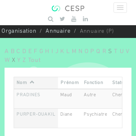
Aller au contenu principal
Saisissez vos mots-clés
Organisation
Annuaire
Annuaire (P)
A
B
C
D
E
F
G
H
I
J
K
L
M
N
O
P
Q
R
S
T
U
V
W
X
Y
Z
Tout
Nom
Prénom
Fonction
Statut
PRADINES
Maud
Autre
Chercheur
PURPER-OUAKIL
Diane
Psychiatre
Chercheur