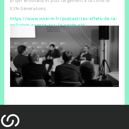
projet Brouhaha et plus largement à la cohorte
E3N-Générations.
https://www.inserm.fr/podcast/les-effets-de-la-
pollution-sonore-sur-la-sante-sto…
Rechercher