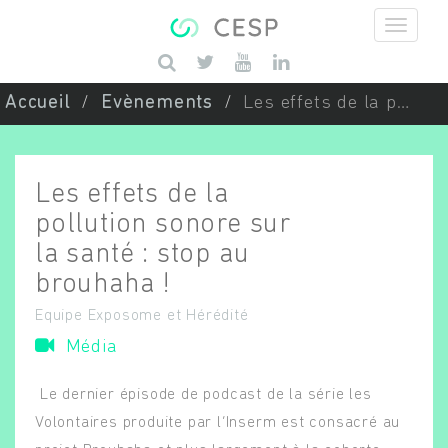
Aller au contenu principal
Saisissez vos mots-clés
Accueil
Evènements
Les effets de la pollution sonore sur la santé : stop au brouhaha !
Les effets de la
pollution sonore sur
la santé : stop au
brouhaha !
Equipe Exposome et Hérédité
Média
Le dernier épisode de podcast de la série les
Volontaires produite par l’Inserm est consacré au