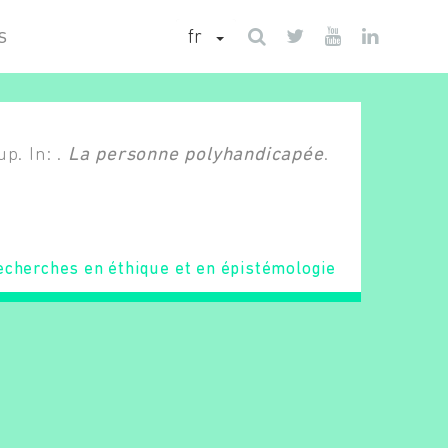
fr
S
p. In: .
La personne polyhandicapée
.
echerches en éthique et en épistémologie