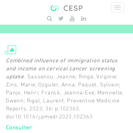
Aller au contenu principal
Saisissez vos mots-clés
Combined influence of immigration status
and income on cervical cancer screening
uptake
. Sassenou, Jeanne; Ringa, Virginie;
Zins, Marie; Ozguler, Anna; Paquet, Sylvain;
Panjo, Henri; Franck, Jeanna-Eve; Menvielle,
Gwenn; Rigal, Laurent. Preventive Medicine
Reports. 2023; 36: p.102363.
doi:10.1016/j.pmedr.2023.102363
Consulter