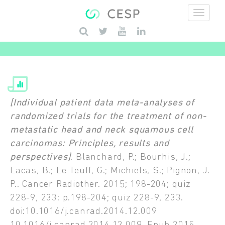
Aller au contenu principal
Saisissez vos mots-clés
[Individual patient data meta-analyses of
randomized trials for the treatment of non-
metastatic head and neck squamous cell
carcinomas: Principles, results and
perspectives]
. Blanchard, P.; Bourhis, J.;
Lacas, B.; Le Teuff, G.; Michiels, S.; Pignon, J.
P.. Cancer Radiother. 2015; 198-204; quiz
228-9, 233: p.198-204; quiz 228-9, 233.
doi:10.1016/j.canrad.2014.12.009