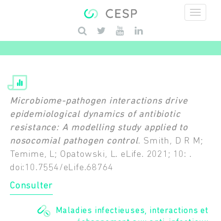
Aller au contenu principal
Saisissez vos mots-clés
Microbiome-pathogen interactions drive
epidemiological dynamics of antibiotic
resistance: A modelling study applied to
nosocomial pathogen control
. Smith, D R M;
Temime, L; Opatowski, L. eLife. 2021; 10: .
doi:10.7554/eLife.68764
Consulter
Maladies infectieuses, interactions et