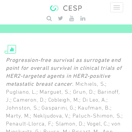
Aller au contenu principal
Saisissez vos mots-clés
Progression-free survival as surrogate end
point for overall survival in clinical trials of
HER2-targeted agents in HER2-positive
metastatic breast cancer
. Michiels, S.;
Pugliano, L.; Marguet, S.; Grun, D.; Barinoff,
J.; Cameron, D.; Cobleigh, M.; Di Leo, A.;
Johnston, S.; Gasparini, G.; Kaufman, B.;
Marty, M.; Nekljudova, V.; Paluch-Shimon, S.;
Penault-Llorca, F.; Slamon, D.; Vogel, C.; von