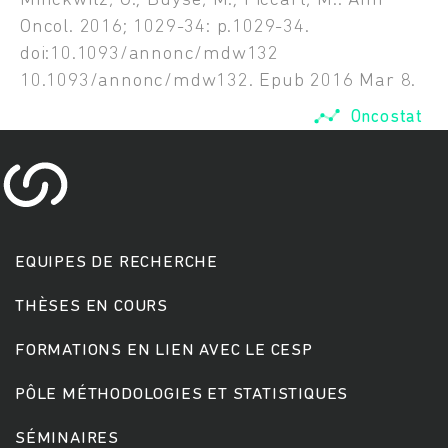
Minckwitz, G.; Buyse, M.; Piccart, M.. Ann
Oncol. 2016; 1029-34: p.1029-34.
doi:10.1093/annonc/mdw132
10.1093/annonc/mdw132. Epub 2016 Mar 8.
Oncostat
EQUIPES DE RECHERCHE
Rechercher
THÈSES EN COURS
FORMATIONS EN LIEN AVEC LE CESP
PÔLE MÉTHODOLOGIES ET STATISTIQUES
SÉMINAIRES