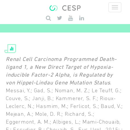
Aller au contenu principal
Saisissez vos mots-clés
Renal Cell Carcinoma Programmed Death-
ligand 1, a New Direct Target of Hypoxia-
inducible Factor-2 Alpha, is Regulated by
von Hippel-Lindau Gene Mutation Status
.
Messai, Y.; Gad, S.; Noman, M. Z.; Le Teuff, G.;
Couve, S.; Janji, B.; Kammerer, S. F.; Rioux-
Leclerc, N.; Hasmim, M.; Ferlicot, S.; Baud, V.;
Mejean, A.; Mole, D. R.; Richard, S.;
Eggermont, A. M.; Albiges, L.; Mami-Chouaib,