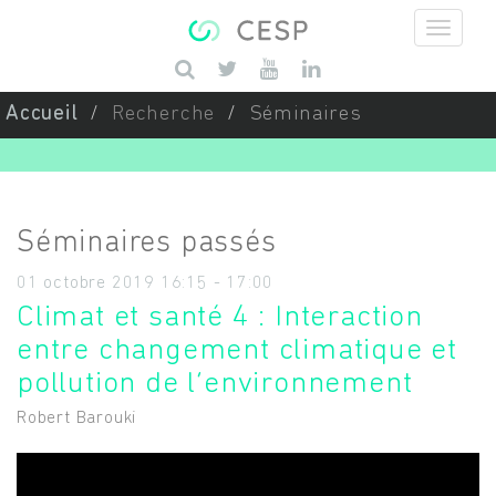
Aller au contenu principal
Saisissez vos mots-clés
Accueil
Recherche
Séminaires
Séminaires passés
01 octobre 2019
16:15
-
17:00
Climat et santé 4 : Interaction
entre changement climatique et
pollution de l’environnement
Robert Barouki