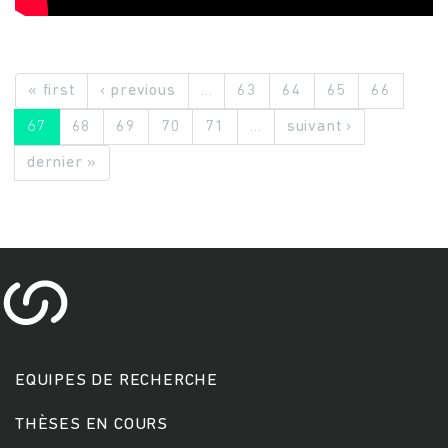
« first
‹ previous
…
63
64
65
66
67
68
69
70
71
…
suivant ›
dernier »
EQUIPES DE RECHERCHE
THÈSES EN COURS