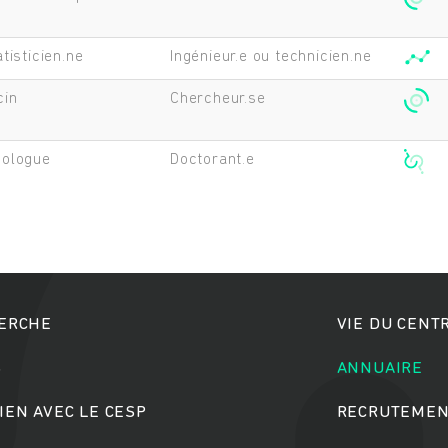
tisticien.ne
Ingénieur.e ou technicien.ne
cin
Chercheur.se
hologue
Doctorant.e
HERCHE
VIE DU CENT
S
ANNUAIRE
IEN AVEC LE CESP
RECRUTEMEN