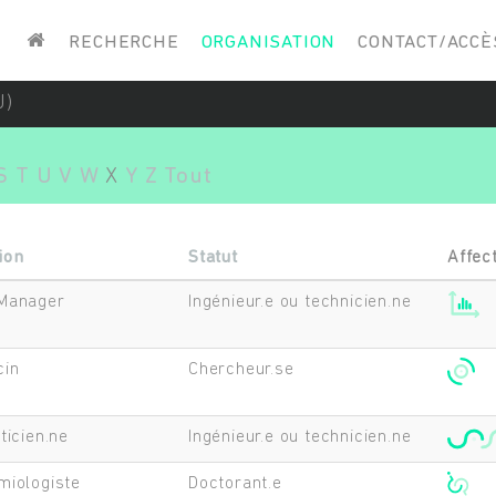
Saisissez vos mots-clés
RECHERCHE
ORGANISATION
CONTACT/ACCÈ
J)
S
T
U
V
W
X
Y
Z
Tout
ion
Statut
Affec
Manager
Ingénieur.e ou technicien.ne
cin
Chercheur.se
ticien.ne
Ingénieur.e ou technicien.ne
miologiste
Doctorant.e