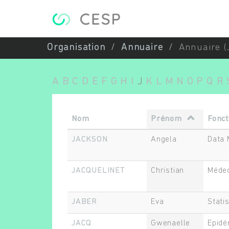
Aller au contenu principal
Organisation
Annuaire
Annuaire (
A
B
C
D
E
F
G
H
I
J
K
L
M
N
O
P
Q
R
Nom
Prénom
Fonct
JACKSON
Angela
Data 
JACQUELINET
Christian
Méde
JABER
Eva
Statis
JACQ
Gwenaelle
Epidé