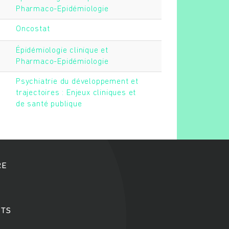
Pharmaco-Epidémiologie
Oncostat
Épidémiologie clinique et
Pharmaco-Epidémiologie
Psychiatrie du développement et
trajectoires : Enjeux cliniques et
de santé publique
RE
TS