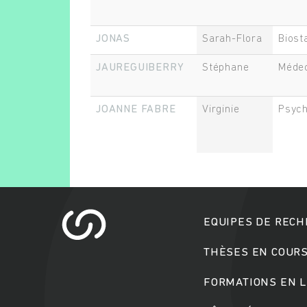
JONAS
Sarah-Flora
Biosta
JAUREGUIBERRY
Stéphane
Méde
JOANNE FABRE
Virginie
Psyc
EQUIPES DE REC
THÈSES EN COUR
FORMATIONS EN L