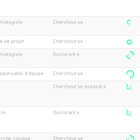
miologiste
Chercheur.se
fe de projet
Chercheur.se
miologiste
Doctorant.e
sponsable d'équipe
Chercheur.se
Chercheur.se associé.e
cin
Doctorant.e
Rechercher
rche clinique
Chercheur.se