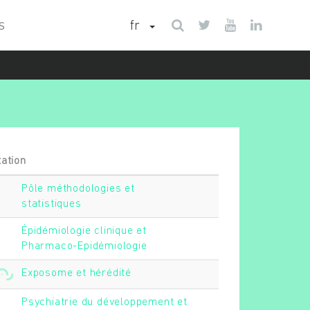
fr
S
tation
Pôle méthodologies et
statistiques
Épidémiologie clinique et
Pharmaco-Epidémiologie
Exposome et hérédité
Psychiatrie du développement et