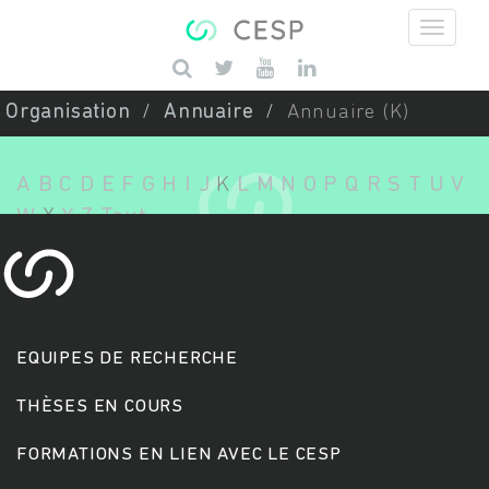
Aller au contenu principal
Saisissez vos mots-clés
Organisation
Annuaire
Annuaire (K)
A
B
C
D
E
F
G
H
I
J
K
L
M
N
O
P
Q
R
S
T
U
V
W
X
Y
Z
Tout
EQUIPES DE RECHERCHE
THÈSES EN COURS
FORMATIONS EN LIEN AVEC LE CESP