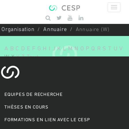
Aller au contenu principal
Saisissez vos mots-clés
Organisation
Annuaire
Annuaire (W)
A
B
C
D
E
F
G
H
I
J
K
L
M
N
O
P
Q
R
S
T
U
V
W
X
Y
Z
Tout
EQUIPES DE RECHERCHE
THÈSES EN COURS
FORMATIONS EN LIEN AVEC LE CESP