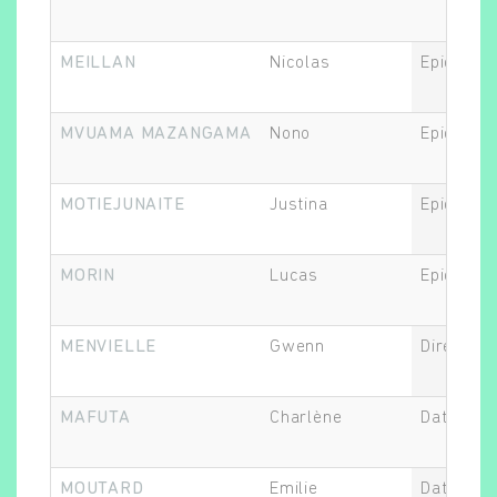
MEILLAN
Nicolas
Epidémiol
MVUAMA MAZANGAMA
Nono
Epidémiol
MOTIEJUNAITE
Justina
Epidémiol
MORIN
Lucas
Epidémiol
MENVIELLE
Gwenn
Directeur.
MAFUTA
Charlène
Data Man
MOUTARD
Emilie
Data Man