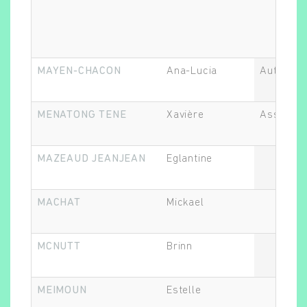
Rechercher
MAYEN-CHACON
Ana-Lucia
Autre
MENATONG TENE
Xavière
Assistant
MAZEAUD JEANJEAN
Eglantine
MACHAT
Mickael
MCNUTT
Brinn
MEIMOUN
Estelle