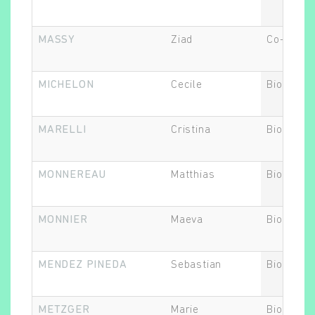
MASSY
Ziad
Co-respo
MICHELON
Cecile
Biostatis
MARELLI
Cristina
Biostatis
MONNEREAU
Matthias
Biostatis
MONNIER
Maeva
Biostatis
MENDEZ PINEDA
Sebastian
Biostatis
METZGER
Marie
Biostatis