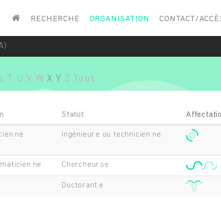
Saisissez vos mots-clés
RECHERCHE
ORGANISATION
CONTACT/ACCÈ
A)
S
T
U
V
W
X
Y
Z
Tout
n
Statut
Affectati
cien.ne
Ingénieur.e ou technicien.ne
rmaticien.ne
Chercheur.se
Doctorant.e