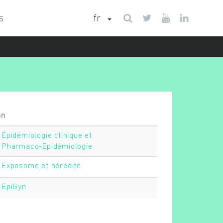
fr
S
on
Épidémiologie clinique et
Pharmaco-Epidémiologie
Exposome et hérédité
EpiGyn