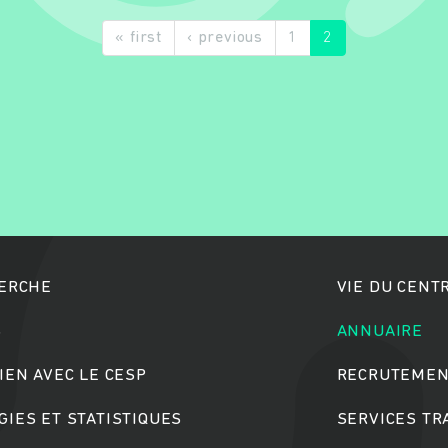
« first
‹ previous
1
2
Rechercher
HERCHE
VIE DU CENT
S
ANNUAIRE
IEN AVEC LE CESP
RECRUTEMEN
IES ET STATISTIQUES
SERVICES T