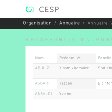
Aller au contenu principal
Organisation
Annuaire
Annuaire (
A
B
C
D
E
F
G
H
I
J
K
L
M
N
O
P
Q
R
Nom
Prénom
Fonctio
ABULIZI
Xianmixikemaier
Statisti
ASGARI
Yazdan
Bioinfo
ANSALDI
Yveline