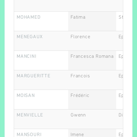
MOHAMED
Fatima
Statisti
MENEGAUX
Florence
Epidémi
MANCINI
Francesca Romana
Epidémi
MARGUERITTE
Francois
Epidémi
MOISAN
Frédéric
Epidémi
MENVIELLE
Gwenn
Directeu
MANSOURI
Imene
Epidémi