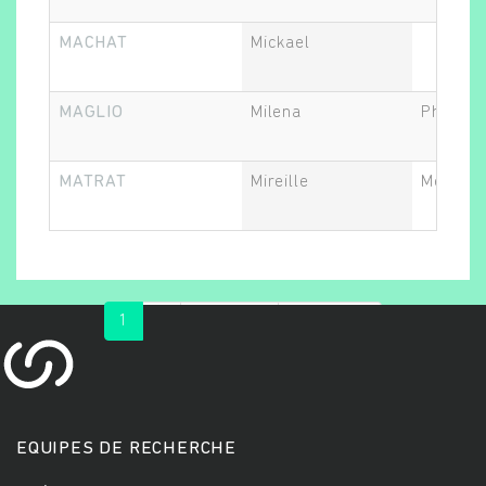
MACHAT
Mickael
MAGLIO
Milena
Philoso
MATRAT
Mireille
Médecin
1
2
suivant ›
dernier »
EQUIPES DE RECHERCHE