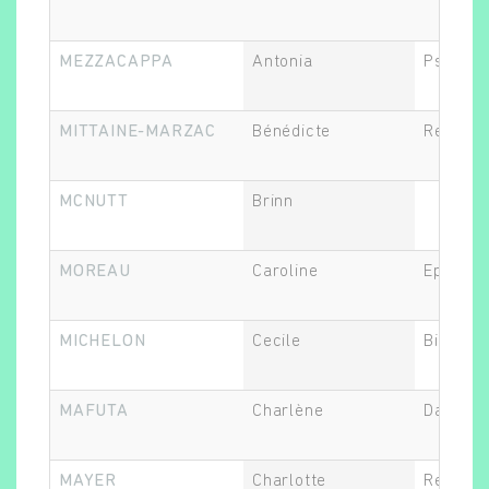
MEZZACAPPA
Antonia
Psychia
MITTAINE-MARZAC
Bénédicte
Recherc
MCNUTT
Brinn
MOREAU
Caroline
Epidémi
MICHELON
Cecile
Biostati
MAFUTA
Charlène
Data Ma
MAYER
Charlotte
Recherc