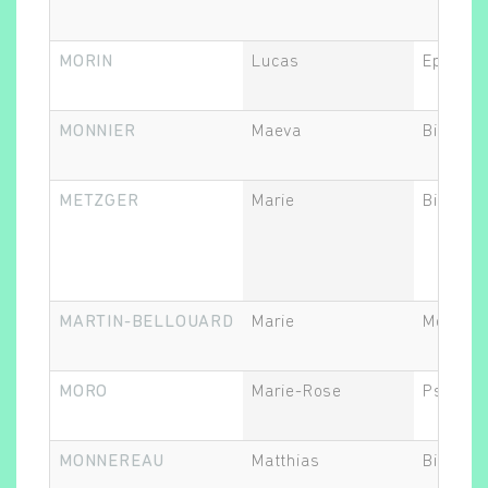
MORIN
Lucas
Epidémi
MONNIER
Maeva
Biostati
METZGER
Marie
Biostati
MARTIN-BELLOUARD
Marie
Médecin
MORO
Marie-Rose
Psychia
MONNEREAU
Matthias
Biostati