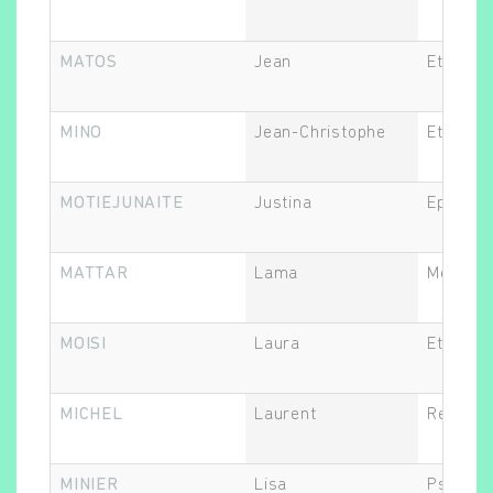
MATOS
Jean
Ethicien
Rechercher
MINO
Jean-Christophe
Ethicien
MOTIEJUNAITE
Justina
Epidémi
MATTAR
Lama
Médecin
MOISI
Laura
Ethicien
MICHEL
Laurent
Recherc
MINIER
Lisa
Psychol