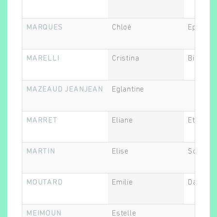
MARQUES
Chloé
Epidémi
MARELLI
Cristina
Biostati
MAZEAUD JEANJEAN
Eglantine
MARRET
Eliane
Ethicien
MARTIN
Elise
Sociolo
MOUTARD
Emilie
Data Ma
MEIMOUN
Estelle