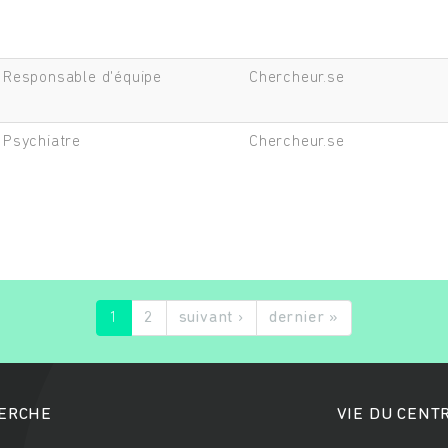
Responsable d'équipe
Chercheur.se
Psychiatre
Chercheur.se
1
2
suivant ›
dernier »
HERCHE
VIE DU CENT