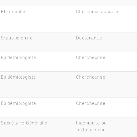
Philosophe
Chercheur associé
Statisticien.ne
Doctorant.e
Epidémiologiste
Chercheur.se
Epidémiologiste
Chercheur.se
Epidémiologiste
Chercheur.se
Secrétaire Général.e
Ingénieur.e ou
technicien.ne