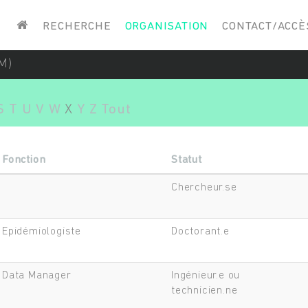
Saisissez vos mots-clés
RECHERCHE
ORGANISATION
CONTACT/ACCÈ
M)
S
T
U
V
W
X
Y
Z
Tout
Fonction
Statut
Chercheur.se
Epidémiologiste
Doctorant.e
Data Manager
Ingénieur.e ou
technicien.ne