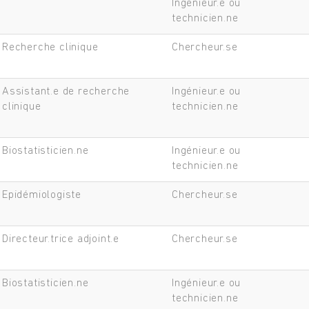
Ingénieur.e ou
technicien.ne
Recherche clinique
Chercheur.se
Assistant.e de recherche
Ingénieur.e ou
clinique
technicien.ne
Biostatisticien.ne
Ingénieur.e ou
technicien.ne
Epidémiologiste
Chercheur.se
Directeur.trice adjoint.e
Chercheur.se
Biostatisticien.ne
Ingénieur.e ou
technicien.ne