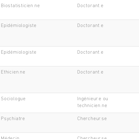
Biostatisticien.ne
Doctorant.e
Epidémiologiste
Doctorant.e
Epidémiologiste
Doctorant.e
Ethicien.ne
Doctorant.e
Sociologue
Ingénieur.e ou
technicien.ne
Psychiatre
Chercheur.se
Médecin
Chercheur.se