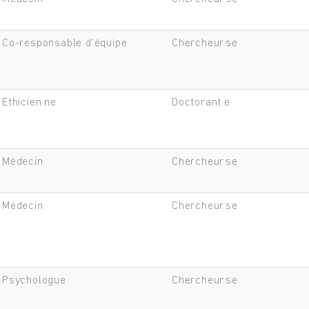
Co-responsable d'équipe
Chercheur.se
Ethicien.ne
Doctorant.e
Médecin
Chercheur.se
Médecin
Chercheur.se
Psychologue
Chercheur.se