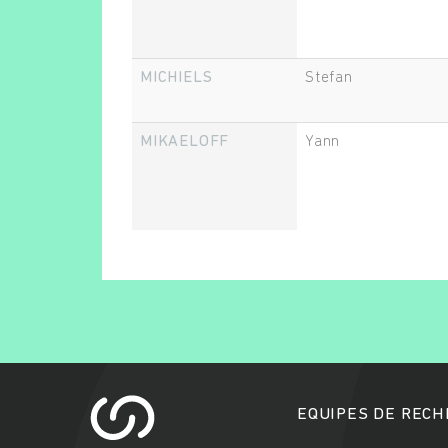
MICHIELS
Stefan
MIKAELOFF
Yann
EQUIPES DE REC