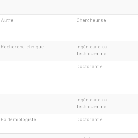
Autre
Chercheur.se
Recherche clinique
Ingénieur.e ou
technicien.ne
Rechercher
Doctorant.e
Ingénieur.e ou
technicien.ne
Epidémiologiste
Doctorant.e