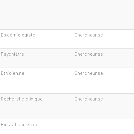
Epidémiologiste
Chercheur.se
Psychiatre
Chercheur.se
Ethicien.ne
Chercheur.se
Recherche clinique
Chercheur.se
Biostatisticien.ne