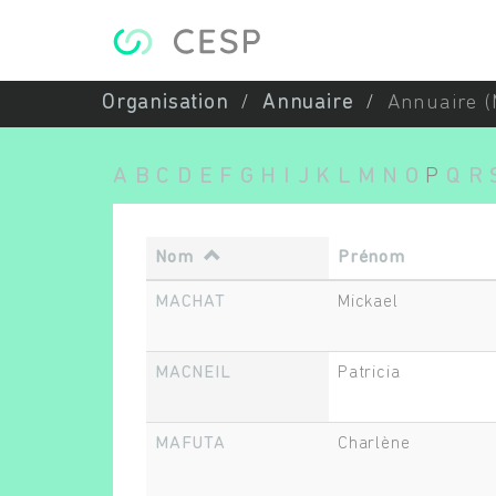
Aller au contenu principal
Organisation
Annuaire
Annuaire (
A
B
C
D
E
F
G
H
I
J
K
L
M
N
O
P
Q
R
Nom
Prénom
MACHAT
Mickael
MACNEIL
Patricia
MAFUTA
Charlène