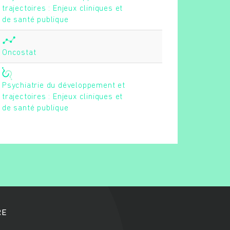
trajectoires : Enjeux cliniques et
de santé publique
Oncostat
Psychiatrie du développement et
trajectoires : Enjeux cliniques et
de santé publique
RE