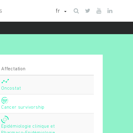
fr
S
Affectation
Oncostat
Cancer survivorship
Épidémiologie clinique et