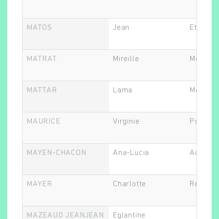
MATOS
Jean
Ethicien
MATRAT
Mireille
Médecin
MATTAR
Lama
Médecin
MAURICE
Virginie
Psychol
MAYEN-CHACON
Ana-Lucia
Autre
MAYER
Charlotte
Recherc
MAZEAUD JEANJEAN
Eglantine