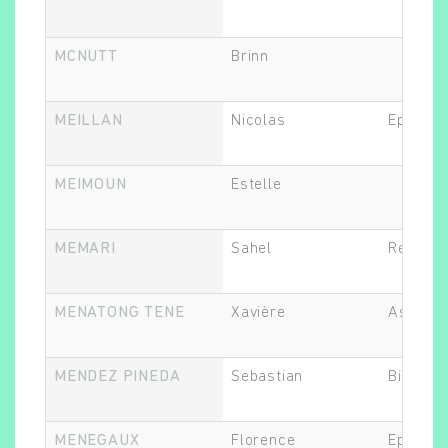
MCNUTT
Brinn
Rechercher
MEILLAN
Nicolas
Epidémi
MEIMOUN
Estelle
MEMARI
Sahel
Recherc
MENATONG TENE
Xavière
Assistan
MENDEZ PINEDA
Sebastian
Biostati
MENEGAUX
Florence
Epidémi