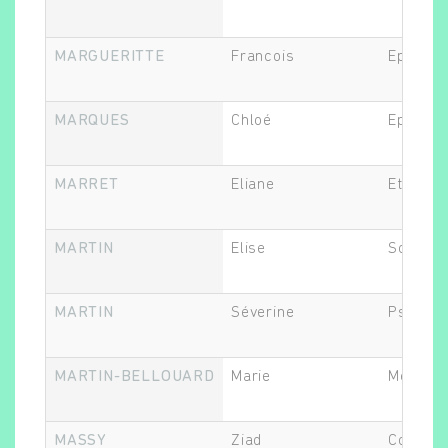
MARGUERITTE
Francois
Epidémi
MARQUES
Chloé
Epidémi
MARRET
Eliane
Ethicien
MARTIN
Elise
Sociolo
MARTIN
Séverine
Psychia
MARTIN-BELLOUARD
Marie
Médecin
MASSY
Ziad
Co-resp