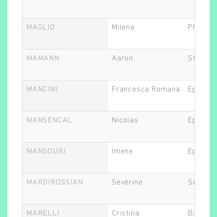
MAGLIO
Milena
Philoso
MAMANN
Aaron
Statisti
MANCINI
Francesca Romana
Epidémi
MANSENCAL
Nicolas
Epidémi
MANSOURI
Imene
Epidémi
MARDIROSSIAN
Sevérine
Secréta
MARELLI
Cristina
Biostati