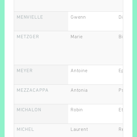
MENVIELLE
Gwenn
Directeu
METZGER
Marie
Biostati
MEYER
Antoine
Epidémi
MEZZACAPPA
Antonia
Psychia
MICHALON
Robin
Ethicien
MICHEL
Laurent
Recherc