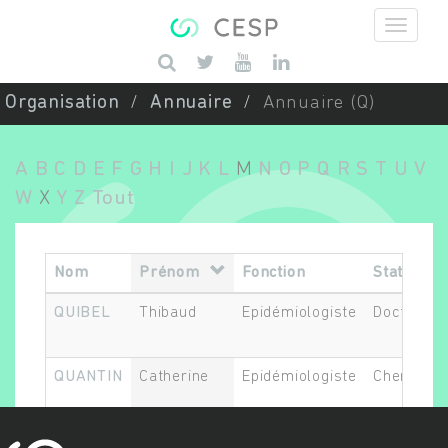
Aller au contenu principal
Saisissez vos mots-clés
Organisation
Annuaire
Annuaire (Q)
A
B
C
D
E
F
G
H
I
J
K
L
M
N
O
P
Q
R
S
T
U
V
W
X
Y
Z
Tout
Nom
Prénom
Fonction
Statut
QUIBEL
Thibaud
Epidémiologiste
Doctorant
QUANTIN
Catherine
Epidémiologiste
Chercheur