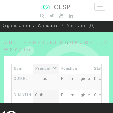
Aller au contenu principal
Saisissez vos mots-clés
Organisation
Annuaire
Annuaire (Q)
A
B
C
D
E
F
G
H
I
J
K
L
M
N
O
P
Q
R
S
T
U
V
W
X
Y
Z
Tout
Nom
Prénom
Fonction
Statut
QUIBEL
Thibaud
Epidémiologiste
Doctorant
QUANTIN
Catherine
Epidémiologiste
Chercheur