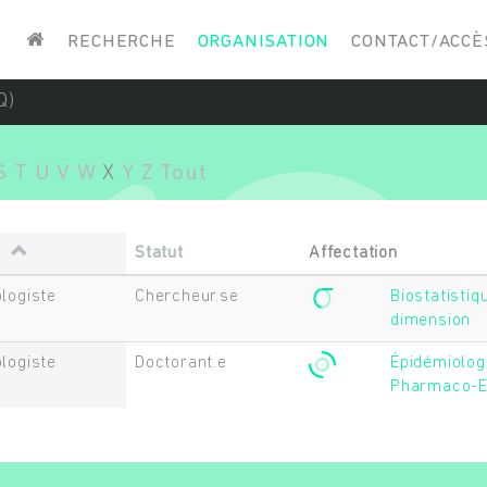
Saisissez vos mots-clés
RECHERCHE
ORGANISATION
CONTACT/ACCÈ
Q)
S
T
U
V
W
X
Y
Z
Tout
n
Statut
Affectation
logiste
Chercheur.se
Biostatisti
dimension
logiste
Doctorant.e
Épidémiologi
Pharmaco-E