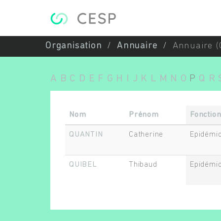
Aller au contenu principal
Organisation
Annuaire
Annuaire (
A
B
C
D
E
F
G
H
I
J
K
L
M
N
O
P
Q
R
Nom
Prénom
Fonctio
QUANTIN
Catherine
Epidémio
QUIBEL
Thibaud
Epidémio