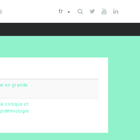
fr
S
que en grande
e clinique et
pidémiologie