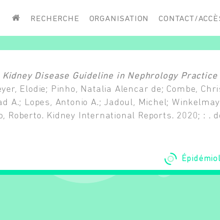
Saisissez vos mots-clés
RECHERCHE
ORGANISATION
CONTACT/ACCÈ
Kidney Disease Guideline in Nephrology Practice
yer, Elodie; Pinho, Natalia Alencar de; Combe, Chri
ad A.; Lopes, Antonio A.; Jadoul, Michel; Winkelmaye
, Roberto. Kidney International Reports. 2020; : . d
Épidémiol