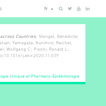
fr
S
 across Countries
. Stengel, Bénédicte;
stian; Yamagata, Kunihiro; Reichel,
r, Wolfgang C.; Pisoni, Ronald L.;
oi:10.1016/j.ekir.2020.11.039
ogie clinique et Pharmaco-Epidémiologie