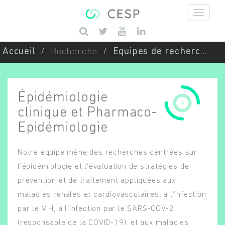
Aller au contenu principal
Saisissez vos mots-clés
Accueil
Recherche
Equipes de recherche
Épidémiologie
clinique et Pharmaco-
Epidémiologie
Notre équipe mène des recherches centrées sur
l’épidémiologie et l’évaluation de stratégies de
prévention et de traitement appliquées aux
maladies rénales et cardiovasculaires, à l'infection
par le VIH, à l’infection par le SARS-COV-2
(responsable de la COVID-19), et aux maladies