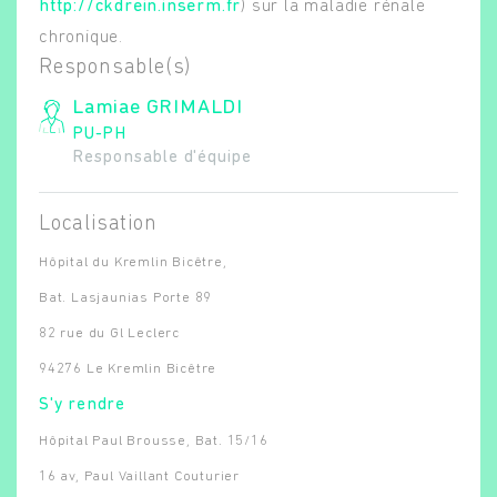
http://ckdrein.inserm.fr
) sur la maladie rénale
chronique.
Responsable(s)
Lamiae
GRIMALDI
PU-PH
Responsable d'équipe
Localisation
Hôpital du Kremlin Bicêtre,
Bat. Lasjaunias Porte 89
82 rue du Gl Leclerc
94276 Le Kremlin Bicêtre
S'y rendre
Hôpital Paul Brousse, Bat. 15/16
16 av, Paul Vaillant Couturier