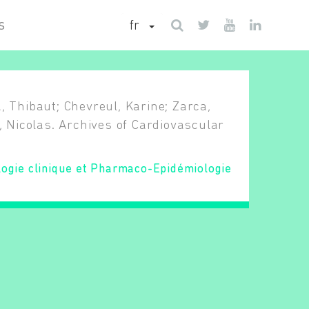
fr
S
, Thibaut; Chevreul, Karine; Zarca,
n, Nicolas. Archives of Cardiovascular
ogie clinique et Pharmaco-Epidémiologie