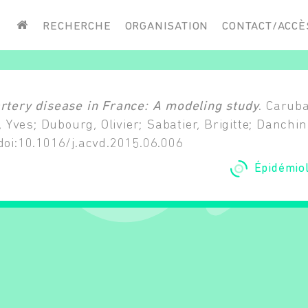
Saisissez vos mots-clés
RECHERCHE
ORGANISATION
CONTACT/ACCÈ
artery disease in France: A modeling study
. Caruba
e, Yves; Dubourg, Olivier; Sabatier, Brigitte; Danchi
doi:10.1016/j.acvd.2015.06.006
Épidémiol