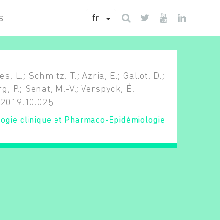
fr
S
es, L.; Schmitz, T.; Azria, E.; Gallot, D.;
, P.; Senat, M.-V.; Verspyck, É.
s.2019.10.025
ogie clinique et Pharmaco-Epidémiologie