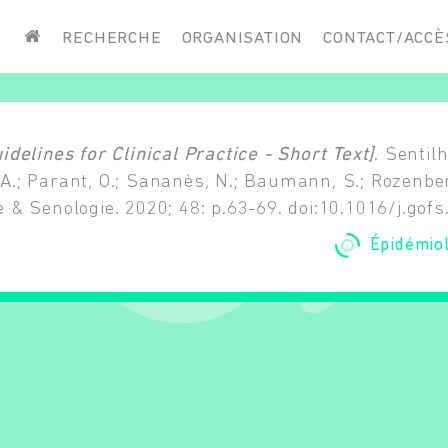
Saisissez vos mots-clés
RECHERCHE
ORGANISATION
CONTACT/ACCÈ
elines for Clinical Practice - Short Text]
. Sentilh
 A.; Parant, O.; Sananès, N.; Baumann, S.; Rozenberg
te & Senologie. 2020; 48: p.63-69. doi:10.1016/j.gof
Épidémiol