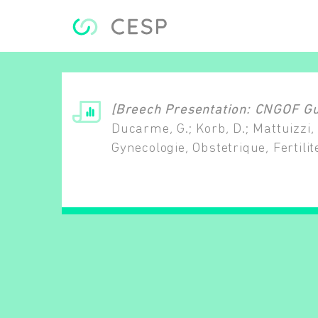
Aller au contenu principal
[Breech Presentation: CNGOF Guid
Ducarme, G.; Korb, D.; Mattuizzi,
Gynecologie, Obstetrique, Fertili