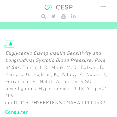
Aller au contenu principal
Saisissez vos mots-clés
Euglycemic Clamp Insulin Sensitivity and
Longitudinal Systolic Blood Pressure: Role
of Sex
. Petrie, J. R.; Malik, M. O.; Balkau, B.;
Perry, C. G.; Hojlund, K.; Pataky, Z.; Nolan, J.;
Ferrannini, E.; Natali, A.; for the RISC
Investigators. Hypertension. 2013; 62: p.404-
409.
doi:10.1161/HYPERTENSIONAHA.111.00439
Consulter