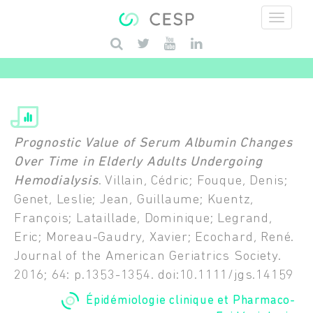
Aller au contenu principal
Saisissez vos mots-clés
Prognostic Value of Serum Albumin Changes
Over Time in Elderly Adults Undergoing
Hemodialysis
. Villain, Cédric; Fouque, Denis;
Genet, Leslie; Jean, Guillaume; Kuentz,
François; Lataillade, Dominique; Legrand,
Eric; Moreau-Gaudry, Xavier; Ecochard, René.
Journal of the American Geriatrics Society.
2016; 64: p.1353-1354. doi:10.1111/jgs.14159
Épidémiologie clinique et Pharmaco-