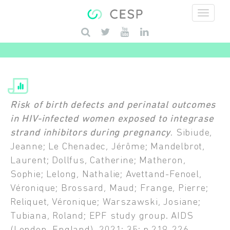
Aller au contenu principal
Saisissez vos mots-clés
Risk of birth defects and perinatal outcomes
in HIV-infected women exposed to integrase
strand inhibitors during pregnancy
. Sibiude,
Jeanne; Le Chenadec, Jérôme; Mandelbrot,
Laurent; Dollfus, Catherine; Matheron,
Sophie; Lelong, Nathalie; Avettand-Fenoel,
Véronique; Brossard, Maud; Frange, Pierre;
Reliquet, Véronique; Warszawski, Josiane;
Tubiana, Roland; EPF study group. AIDS