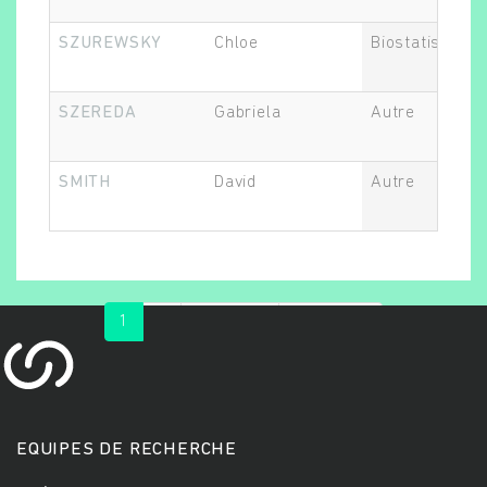
SZUREWSKY
Chloe
Biostatisticien
SZEREDA
Gabriela
Autre
SMITH
David
Autre
1
2
suivant ›
dernier »
EQUIPES DE RECHERCHE