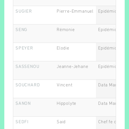
SUGIER
Pierre-Emmanuel
Epidémiologis
SENG
Rémonie
Epidémiologis
Rechercher
SPEYER
Elodie
Epidémiologis
SASSENOU
Jeanne-Jehane
Epidémiologis
SOUCHARD
Vincent
Data Manager
SANON
Hippolyte
Data Manager
SEDFI
Said
Chef.fe de proj