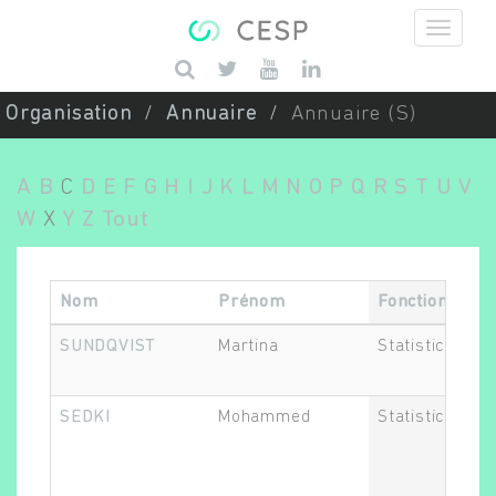
Aller au contenu principal
Saisissez vos mots-clés
Organisation
Annuaire
Annuaire (S)
A
B
C
D
E
F
G
H
I
J
K
L
M
N
O
P
Q
R
S
T
U
V
W
X
Y
Z
Tout
Nom
Prénom
Fonction
SUNDQVIST
Martina
Statisticien.ne
SEDKI
Mohammed
Statisticien.ne